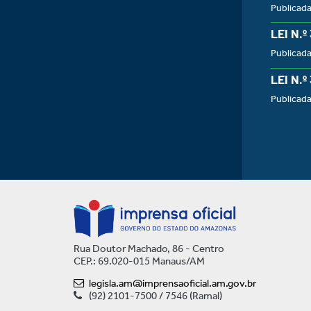
Publicad
LEI N.º
Publicad
LEI N.º
Publicad
Rua Doutor Machado, 86 - Centro
CEP.: 69.020-015 Manaus/AM
legisla.am@imprensaoficial.am.gov.br
(92) 2101-7500 / 7546 (Ramal)