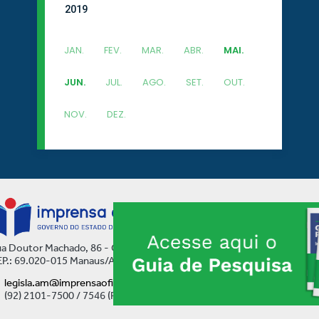
2019
JAN.
FEV.
MAR.
ABR.
MAI.
JUN.
JUL.
AGO.
SET.
OUT.
NOV.
DEZ.
a Doutor Machado, 86 - Centro
P.: 69.020-015 Manaus/AM
legisla.am@imprensaoficial.am.gov.br
(92) 2101-7500 / 7546 (Ramal)