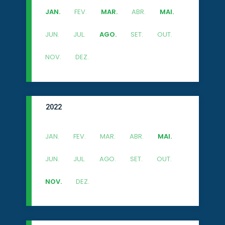
JAN.
FEV.
MAR.
ABR.
MAI.
JUN.
JUL.
AGO.
SET.
OUT.
NOV.
DEZ.
2022
JAN.
FEV.
MAR.
ABR.
MAI.
JUN.
JUL.
AGO.
SET.
OUT.
NOV.
DEZ.