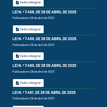
Texto integral
LEI N. º 7.458, DE 28 DE ABRIL DE 2025
Publicada em 28 de abril de 2025
Texto integral
LEI N. º 7.459, DE 28 DE ABRIL DE 2025
Publicada em 28 de abril de 2025
Texto integral
LEI N. º 7.460, DE 28 DE ABRIL DE 2025
Publicada em 28 de abril de 2025
Texto integral
LEI N. º 7.461, DE 28 DE ABRIL DE 2025
Publicada em 28 de abril de 2025