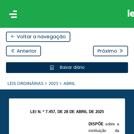
Voltar a navegação
Anterior
Próximo
Baixar diário
IS
LEIS ORDINÁRIAS
2025
ABRIL
ES
LEI N. º 7.457, DE 28 DE ABRIL DE 2025
DISPÕE
sobre a
instituição da