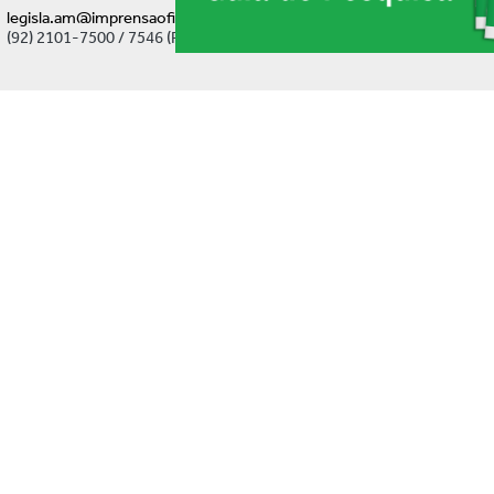
legisla.am@imprensaoficial.am.gov.br
(92) 2101-7500 / 7546 (Ramal)