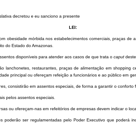
slativa decretou e eu sanciono a presente
LEI:
om obesidade mórbida nos estabelecimentos comerciais, praças de al
bito do Estado do Amazonas.
 assentos disponíveis para atender aos casos de que trata o
caput
deste 
ão lanchonetes, restaurantes, praças de alimentação em shopping ce
ade principal ou ofereçam refeição a funcionários e ao público em ger
es, consistirão em assentos especiais, de forma a garantir o conforto 
ais pelos assentos especiais.
rsas ou ofereçam-nas em refeitórios de empresas devem indicar o loc
des poderão ser regulamentadas pelo Poder Executivo que poderá in