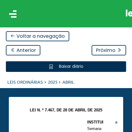
Voltar a navegação
Anterior
Próximo
Baixar diário
IS
LEIS ORDINÁRIAS
2025
ABRIL
ES
LEI N. º 7.467, DE 28 DE ABRIL DE 2025
INSTITUI
a
Semana