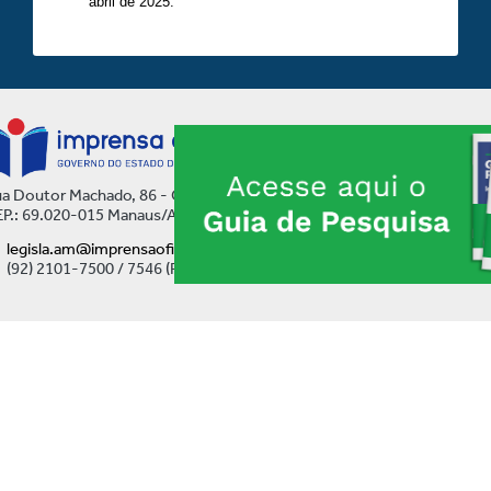
abril de 2025.
a Doutor Machado, 86 - Centro
P.: 69.020-015 Manaus/AM
legisla.am@imprensaoficial.am.gov.br
(92) 2101-7500 / 7546 (Ramal)