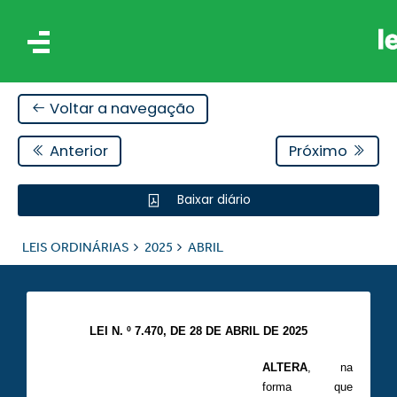
Voltar a navegação
Anterior
Próximo
Baixar diário
IS
LEIS ORDINÁRIAS
2025
ABRIL
ES
LEI N. º 7.470, DE 28 DE ABRIL DE 2025
ALTERA
, na
forma que