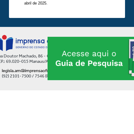
abril de 2025.
a Doutor Machado, 86 - Centro
P.: 69.020-015 Manaus/AM
legisla.am@imprensaoficial.am.gov.br
(92) 2101-7500 / 7546 (Ramal)