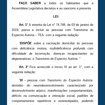
FAÇO SABER
a todos os habitantes que a
Assembleia Legislativa decretou e eu sanciono a presente
LEI:
Art. 1
°
A ementa da Lei n° 74.748, de 03 de janeiro de
2019, passa a incluir as pessoas com Transtorno do
Espectro Autista – TEA, com a seguinte redação:
“
DISPÕE
sobre a vacinação domiciliar às pessoas
com deficiência motora, multideficiência profunda com
dificuldade de locomoção, doenças incapacitantes ou
degenerativas, e Transtorno do Espectro Autista. ”
Art. 2°
Fica acrescido o inciso III ao art. 1°, com a
seguinte redação:
“
III -
pessoa com Transtorno do Espectro Autista:
distúrbio do neurodesenvolvimento caracterizado por
desenvolvimento atípico, manifestações comportamentais,
déficits na comunicação e interação social, padrões de
comportamentos repetitivos e estereotipados, podendo