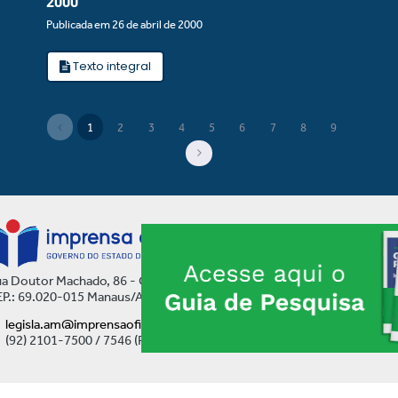
2000
Publicada em 26 de abril de 2000
Texto integral
1
2
3
4
5
6
7
8
9
(current)
a Doutor Machado, 86 - Centro
P.: 69.020-015 Manaus/AM
legisla.am@imprensaoficial.am.gov.br
(92) 2101-7500 / 7546 (Ramal)