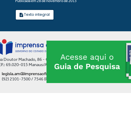
Publicada em 28 de novembro de 2013
Texto integral
a Doutor Machado, 86 - Centro
P.: 69.020-015 Manaus/AM
legisla.am@imprensaoficial.am.gov.br
(92) 2101-7500 / 7546 (Ramal)