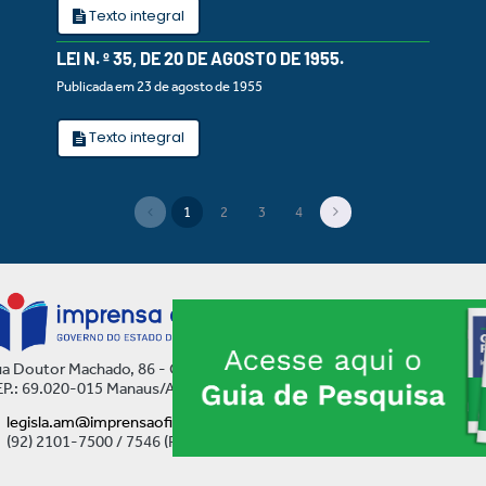
Texto integral
LEI N. º 35, DE 20 DE AGOSTO DE 1955.
Publicada em 23 de agosto de 1955
Texto integral
1
2
3
4
(current)
a Doutor Machado, 86 - Centro
P.: 69.020-015 Manaus/AM
legisla.am@imprensaoficial.am.gov.br
(92) 2101-7500 / 7546 (Ramal)