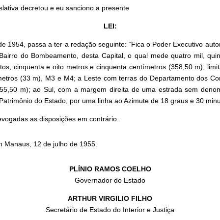
slativa decretou e eu sanciono a presente
LEI:
o de 1954, passa a ter a redação seguinte: “Fica o Poder Executivo au
 Bairro do Bombeamento, desta Capital, o qual mede quatro mil, qui
os, cinquenta e oito metros e cinquenta centímetros (358,50 m), limi
s metros (33 m), M3 e M4; a Leste com terras do Departamento dos Co
(155,50 m); ao Sul, com a margem direita de uma estrada sem denom
Patrimônio do Estado, por uma linha ao Azimute de 18 graus e 30 minu
revogadas as disposições em contrário.
m Manaus, 12 de julho de 1955.
PLÍNIO RAMOS COELHO
Governador do Estado
ARTHUR VIRGILIO FILHO
Secretário de Estado do Interior e Justiça