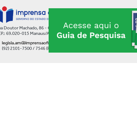
a Doutor Machado, 86 - Centro
P.: 69.020-015 Manaus/AM
legisla.am@imprensaoficial.am.gov.br
(92) 2101-7500 / 7546 (Ramal)