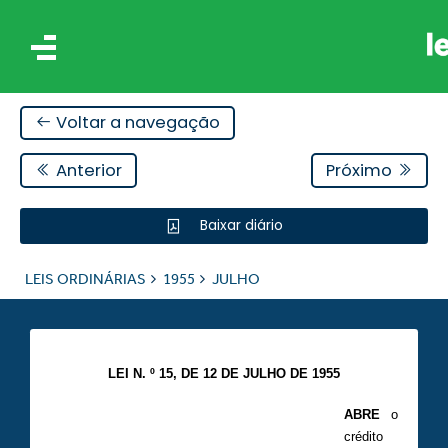
Voltar a navegação
Anterior
Próximo
Baixar diário
IS
LEIS ORDINÁRIAS
1955
JULHO
ES
LEI N. º 15, DE 12 DE JULHO DE 1955
ABRE
o
crédito