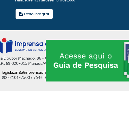
Publicada em 29 de dezembro de 2000
Texto integral
a Doutor Machado, 86 - Centro
P.: 69.020-015 Manaus/AM
legisla.am@imprensaoficial.am.gov.br
(92) 2101-7500 / 7546 (Ramal)