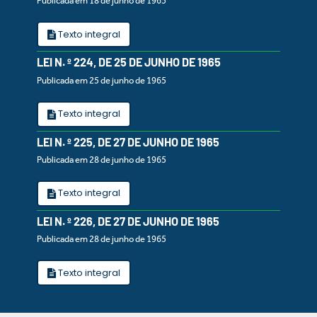
Publicada em 18 de junho de 1965
Texto integral
LEI N. º 224, DE 25 DE JUNHO DE 1965
Publicada em 25 de junho de 1965
Texto integral
LEI N. º 225, DE 27 DE JUNHO DE 1965
Publicada em 28 de junho de 1965
Texto integral
LEI N. º 226, DE 27 DE JUNHO DE 1965
Publicada em 28 de junho de 1965
Texto integral