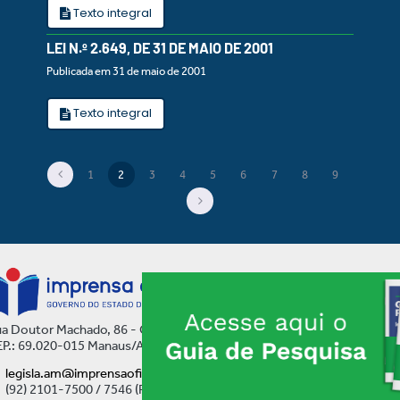
Texto integral
LEI N.º 2.649, DE 31 DE MAIO DE 2001
Publicada em 31 de maio de 2001
Texto integral
1
2
3
4
5
6
7
8
9
(current)
a Doutor Machado, 86 - Centro
P.: 69.020-015 Manaus/AM
legisla.am@imprensaoficial.am.gov.br
(92) 2101-7500 / 7546 (Ramal)