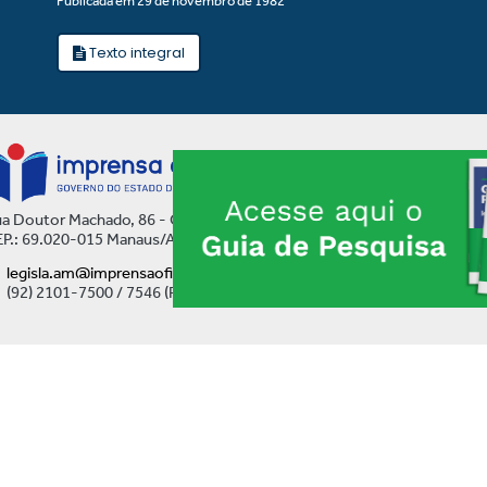
Publicada em 29 de novembro de 1982
Texto integral
a Doutor Machado, 86 - Centro
P.: 69.020-015 Manaus/AM
legisla.am@imprensaoficial.am.gov.br
(92) 2101-7500 / 7546 (Ramal)