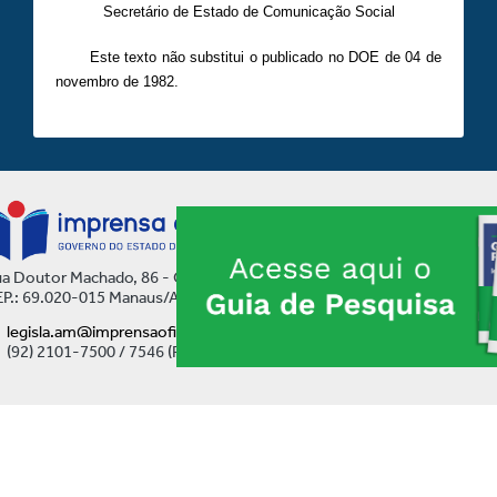
Secretário de Estado de Comunicação Social
Este texto não substitui o publicado no DOE de
04 de
novembro
de 1982.
a Doutor Machado, 86 - Centro
P.: 69.020-015 Manaus/AM
legisla.am@imprensaoficial.am.gov.br
(92) 2101-7500 / 7546 (Ramal)