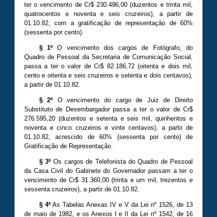
ter o vencimento de Cr$ 230.496,00 (duzentos e trinta mil,
quatrocentos e noventa e seis cruzeiros), a partir de
01.10.82, com a gratificação de representação de 60%
(sessenta por cento).
§ 1º
O vencimento dos cargos de Fotógrafo, do
Quadro de Pessoal da Secretaria de Comunicação Social,
passa a ter o valor de Cr$ 82.186,72 (oitenta e dois mil,
cento e oitenta e seis cruzeiros e setenta e dois centavos),
a partir de 01.10.82.
§ 2º
O vencimento do cargo de Juiz de Direito
Substituto de Desembargador passa a ter o valor de Cr$
276.595,20 (duzentos e setenta e seis mil, quinhentos e
noventa e cinco cruzeiros e vinte centavos), a partir de
01.10.82, acrescido de 60% (sessenta por cento) de
Gratificação de Representação.
§ 3º
Os cargos de Telefonista do Quadro de Pessoal
da Casa Civil do Gabinete do Governador passam a ter o
vencimento de Cr$ 31.360,00 (trinta e um mil, trezentos e
sessenta cruzeiros), a partir de 01.10.82.
§ 4º
As Tabelas Anexas IV e V da Lei nº 1526, de 13
de maio de 1982, e os Anexos I e II da Lei nº 1542, de 16