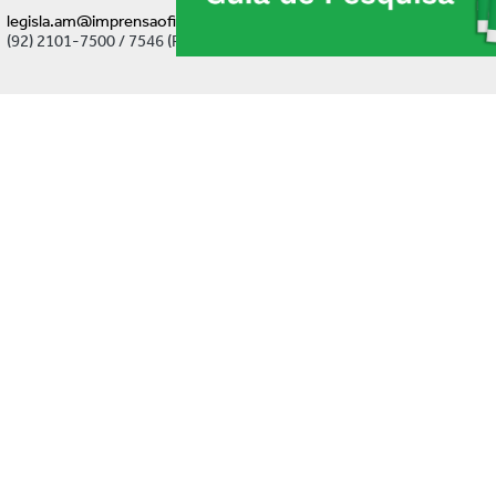
legisla.am@imprensaoficial.am.gov.br
(92) 2101-7500 / 7546 (Ramal)