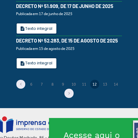
DECRETO Nº 51.909, DE 17 DE JUNHO DE 2025
Publicada em 17 de junho de 2025
Texto integral
DECRETO Nº 52.283, DE 15 DE AGOSTO DE 2025
Publicada em 15 de agosto de 2025
Texto integral
6
7
8
9
10
11
12
13
14
(current)
a Doutor Machado, 86 - Centro