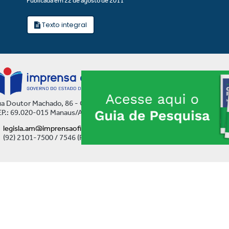
Publicada em 22 de agosto de 2011
Texto integral
a Doutor Machado, 86 - Centro
P.: 69.020-015 Manaus/AM
legisla.am@imprensaoficial.am.gov.br
(92) 2101-7500 / 7546 (Ramal)