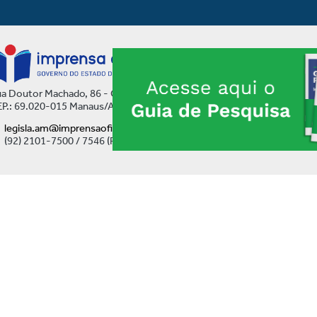
a Doutor Machado, 86 - Centro
P.: 69.020-015 Manaus/AM
legisla.am@imprensaoficial.am.gov.br
(92) 2101-7500 / 7546 (Ramal)