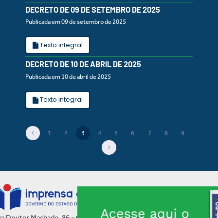
DECRETO DE 09 DE SETEMBRO DE 2025
Publicada em 09 de setembro de 2025
Texto integral
DECRETO DE 10 DE ABRIL DE 2025
Publicada em 10 de abril de 2025
Texto integral
1
2
3
4
5
6
7
8
9
(current)
a Doutor Machado, 86 - Centro