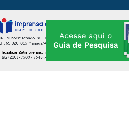
a Doutor Machado, 86 - Centro
P.: 69.020-015 Manaus/AM
legisla.am@imprensaoficial.am.gov.br
(92) 2101-7500 / 7546 (Ramal)