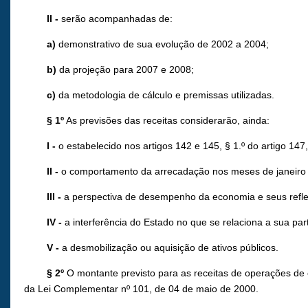
II -
serão acompanhadas de:
a)
demonstrativo de sua evolução de 2002 a 2004;
b)
da projeção para 2007 e 2008;
c)
da metodologia de cálculo e premissas utilizadas.
§ 1º
As previsões das receitas considerarão, ainda:
I -
o estabelecido nos artigos 142 e 145, § 1.º do artigo 147,
II -
o comportamento da arrecadação nos meses de janeiro 
III -
a perspectiva de desempenho da economia e seus refle
IV -
a interferência do Estado no que se relaciona a sua pa
V -
a desmobilização ou aquisição de ativos públicos.
§ 2º
O montante previsto para as receitas de operações de 
da Lei Complementar nº 101, de 04 de maio de 2000.