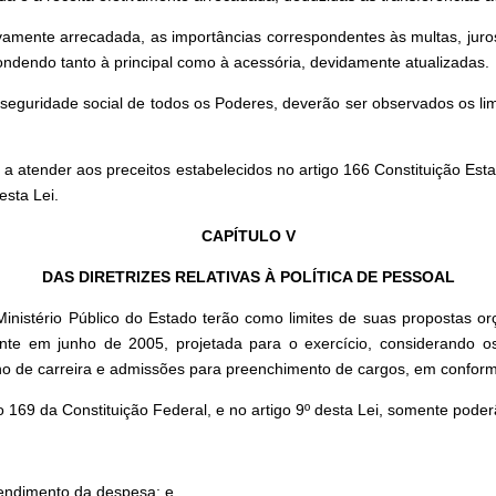
ivamente arrecadada, as importâncias correspondentes às multas, juros
pondendo tanto à principal como à acessória, devidamente atualizadas.
eguridade social de todos os Poderes, deverão ser observados os lim
atender aos preceitos estabelecidos no artigo 166 Constituição Estadua
esta Lei.
CAPÍTULO V
DAS DIRETRIZES RELATIVAS À POLÍTICA DE PESSOAL
 Ministério Público do Estado terão como limites de suas propostas 
te em junho de 2005, projetada para o exercício, considerando os e
ano de carreira e admissões para preenchimento de cargos, em conformi
 169 da Constituição Federal, e no artigo 9º desta Lei, somente poder
tendimento da despesa; e