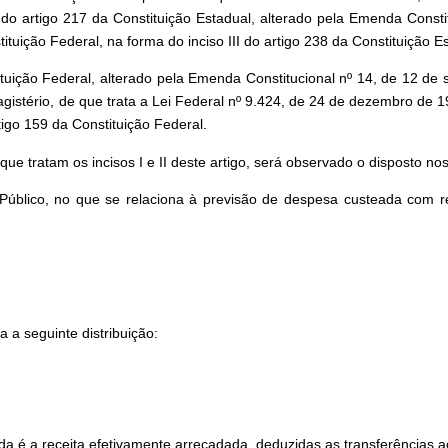
 do artigo 217 da Constituição Estadual, alterado pela Emenda Const
tuição Federal, na forma do inciso III do artigo 238 da Constituição E
tuição Federal, alterado pela Emenda Constitucional nº 14, de 12 d
istério, de que trata a Lei Federal nº 9.424, de 24 de dezembro de 1
artigo 159 da Constituição Federal.
ue tratam os incisos I e II deste artigo, será observado o disposto nos
úblico, no que se relaciona à previsão de despesa custeada com r
 a seguinte distribuição:
quida é a receita efetivamente arrecadada, deduzidas as transferências 