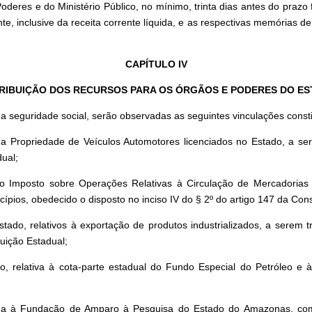
oderes e do Ministério Público, no mínimo, trinta dias antes do praz
te, inclusive da receita corrente líquida, e as respectivas memórias d
CAPÍTULO IV
TRIBUIÇÃO DOS RECURSOS PARA OS ÓRGÃOS E PODERES DO ES
 seguridade social, serão observadas as seguintes vinculações consti
 Propriedade de Veículos Automotores licenciados no Estado, a ser
dual;
o Imposto sobre Operações Relativas à Circulação de Mercadorias 
pios, obedecido o disposto no inciso IV do § 2º do artigo 147 da Cons
stado, relativos à exportação de produtos industrializados, a serem 
tuição Estadual;
o, relativa à cota-parte estadual do Fundo Especial do Petróleo e 
uida à Fundação de Amparo à Pesquisa do Estado do Amazonas, como