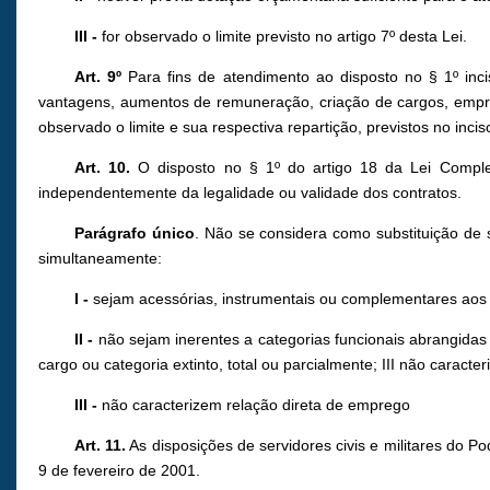
III -
for observado o limite previsto no artigo 7º desta Lei.
Art. 9º
Para fins de atendimento ao disposto no § 1º incis
vantagens, aumentos de remuneração, criação de cargos, empre
observado o limite e sua respectiva repartição, previstos no inci
Art. 10.
O disposto no § 1º do artigo 18 da Lei Complem
independentemente da legalidade ou validade dos contratos.
Parágrafo único
. Não se considera como substituição de 
simultaneamente:
I -
sejam acessórias, instrumentais ou complementares aos 
II -
não sejam inerentes a categorias funcionais abrangidas 
cargo ou categoria extinto, total ou parcialmente; III não caract
III -
não caracterizem relação direta de emprego
Art. 11.
As disposições de servidores civis e militares do P
9 de fevereiro de 2001.