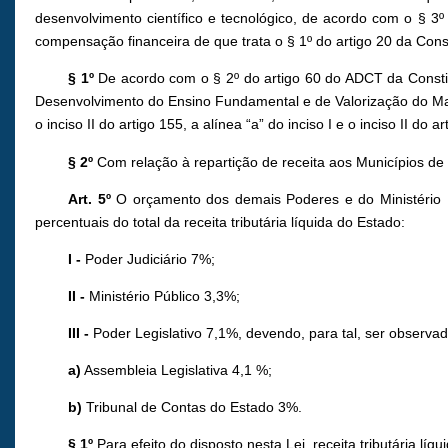
desenvolvimento científico e tecnológico, de acordo com o § 3º
compensação financeira de que trata o § 1º do artigo 20 da Consti
§ 1º
De acordo com o § 2º do artigo 60 do ADCT da Consti
Desenvolvimento do Ensino Fundamental e de Valorização do Mag
o inciso II do artigo 155, a alínea “a” do inciso I e o inciso II do 
§ 2º
Com relação à repartição de receita aos Municípios de q
Art. 5º
O orçamento dos demais Poderes e do Ministério P
percentuais do total da receita tributária líquida do Estado:
I -
Poder Judiciário 7%;
II -
Ministério Público 3,3%;
III -
Poder Legislativo 7,1%, devendo, para tal, ser observada
a)
Assembleia Legislativa 4,1 %;
b)
Tribunal de Contas do Estado 3%.
§ 1º
Para efeito do disposto nesta Lei, receita tributária lí