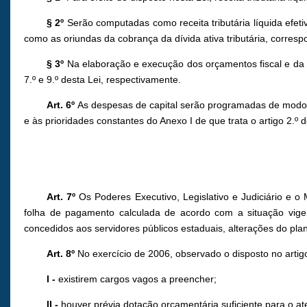
§ 2º
Serão computadas como receita tributária líquida efet
como as oriundas da cobrança da dívida ativa tributária, corres
§ 3º
Na elaboração e execução dos orçamentos fiscal e da s
7.º e 9.º desta Lei, respectivamente.
Art. 6º
As despesas de capital serão programadas de modo a 
e às prioridades constantes do Anexo I de que trata o artigo 2.º d
Art. 7º
Os Poderes Executivo, Legislativo e Judiciário e o
folha de pagamento calculada de acordo com a situação vigen
concedidos aos servidores públicos estaduais, alterações do pl
Art. 8º
No exercício de 2006, observado o disposto no artigo
I -
existirem cargos vagos a preencher;
II -
houver prévia dotação orçamentária suficiente para o a