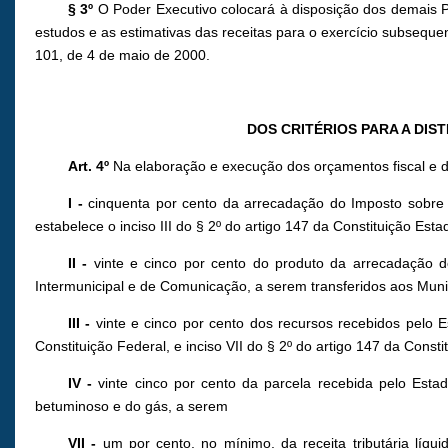
§ 3º
O Poder Executivo colocará à disposição dos demais P
estudos e as estimativas das receitas para o exercício subsequen
101, de 4 de maio de 2000.
DOS CRITÉRIOS PARA A DIS
Art. 4º
Na elaboração e execução dos orçamentos fiscal e da
I -
cinquenta por cento da arrecadação do Imposto sobre a
estabelece o inciso III do § 2º do artigo 147 da Constituição Esta
II -
vinte e cinco por cento do produto da arrecadação d
Intermunicipal e de Comunicação, a serem transferidos aos Municí
III -
vinte e cinco por cento dos recursos recebidos pelo E
Constituição Federal, e inciso VII do § 2º do artigo 147 da Consti
IV -
vinte cinco por cento da parcela recebida pelo Estad
betuminoso e do gás, a serem
VII -
um por cento, no mínimo, da receita tributária líq