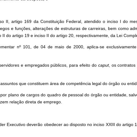
o II, artigo 169 da Constituição Federal, atendido o inciso I do m
gos e funções, alterações de estruturas de carreiras, bem como admi
so II do artigo 19 e inciso II do artigo 20, respectivamente, da Lei Co
entar nº 101, de 04 de maio de 2000, aplica-se exclusivamente p
servidores e empregados públicos, para efeito do
caput
, os contratos
assuntos que constituem área de competência legal do órgão ou enti
por plano de cargos do quadro de pessoal do órgão ou entidade, salvo
erizem relação direta de emprego.
oder Executivo deverão obedecer ao disposto no inciso XXIII do artigo