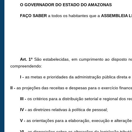
O GOVERNADOR DO ESTADO DO AMAZONAS
FAÇO SABER
a todos os habitantes que a
ASSEMBLEIA L
Art. 1º
São estabelecidas, em cumprimento ao disposto nos 
compreendendo:
I -
as metas e prioridades da administração pública direta e 
II -
as projeções das receitas e despesas para o exercício financ
III -
os critérios para a distribuição setorial e regional dos
IV -
as diretrizes relativas à política de pessoal;
V -
as orientações para a elaboração, execução e alteraçõe
VI -
as disposições sobre as alterações da legislação tributá