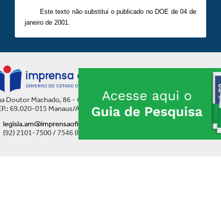
Este texto não substitui o publicado no DOE de 04 de
janeiro de 2001.
a Doutor Machado, 86 - Centro
P.: 69.020-015 Manaus/AM
legisla.am@imprensaoficial.am.gov.br
(92) 2101-7500 / 7546 (Ramal)