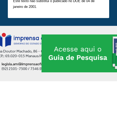
Este texto não substitui o publicado no DOE de 04 de
janeiro de 2001.
a Doutor Machado, 86 - Centro
P.: 69.020-015 Manaus/AM
legisla.am@imprensaoficial.am.gov.br
(92) 2101-7500 / 7546 (Ramal)