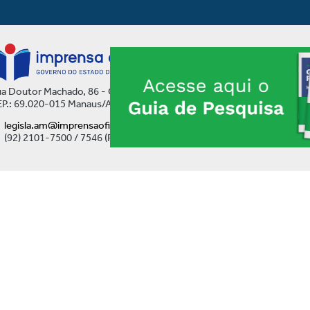
a Doutor Machado, 86 - Centro
P.: 69.020-015 Manaus/AM
legisla.am@imprensaoficial.am.gov.br
(92) 2101-7500 / 7546 (Ramal)