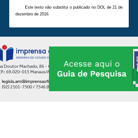
Este texto não substitui o publicado no DOL de 21 de
dezembro de 2016.
a Doutor Machado, 86 - Centro
P.: 69.020-015 Manaus/AM
legisla.am@imprensaoficial.am.gov.br
(92) 2101-7500 / 7546 (Ramal)