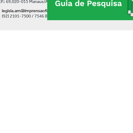
P.: 69.020-015 Manaus/AM
legisla.am@imprensaoficial.am.gov.br
(92) 2101-7500 / 7546 (Ramal)