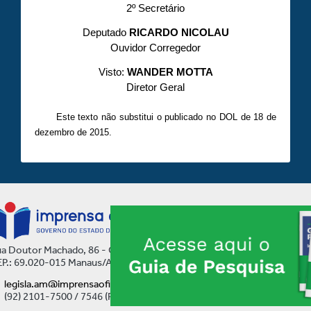
2º Secretário
Deputado
RICARDO NICOLAU
Ouvidor Corregedor
Visto:
WANDER MOTTA
Diretor Geral
Este texto não substitui o publicado no DOL de 18 de
dezembro de 2015.
a Doutor Machado, 86 - Centro
P.: 69.020-015 Manaus/AM
legisla.am@imprensaoficial.am.gov.br
(92) 2101-7500 / 7546 (Ramal)