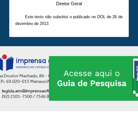
Diretor Geral
Este texto não substitui o publicado no DOL de 26 de
dezembro de 2013.
a Doutor Machado, 86 - Centro
P.: 69.020-015 Manaus/AM
legisla.am@imprensaoficial.am.gov.br
(92) 2101-7500 / 7546 (Ramal)