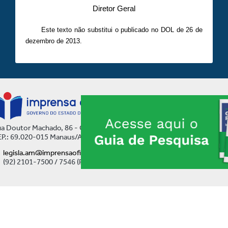
Diretor Geral
Este texto não substitui o publicado no DOL de 26 de
dezembro de 2013.
a Doutor Machado, 86 - Centro
P.: 69.020-015 Manaus/AM
legisla.am@imprensaoficial.am.gov.br
(92) 2101-7500 / 7546 (Ramal)