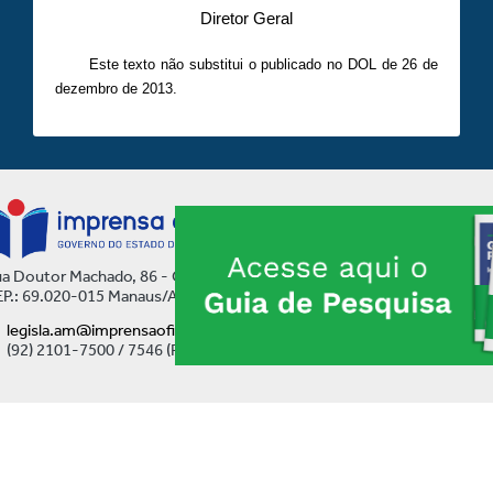
Diretor Geral
Este texto não substitui o publicado no DOL de 26 de
dezembro de 2013.
a Doutor Machado, 86 - Centro
P.: 69.020-015 Manaus/AM
legisla.am@imprensaoficial.am.gov.br
(92) 2101-7500 / 7546 (Ramal)