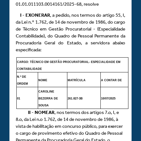
01.01.011103.0014161/2025-68, resolve
I
-
EXONERAR
, a pedido, nos termos do artigo 55, I,
da Lei n.º 1.762, de 14 de novembro de 1986, do cargo
de Técnico em Gestão Procuratorial - (Especialidade
Contabilidade), do Quadro de Pessoal Permanente da
Procuradoria Geral do Estado, a servidora abaixo
especificada:
CARGO: TÉCNICO EM GESTÃO PROCURATORIAL- ESPECIALIDADE EM
CONTABILIDADE
N.º DE
NOME
MATRÍCULA
A CONTAR DE
ORDEM
CAROLINE
01
BEZERRA DE
261.827-3B
10/07/2025
SOUSA
II
-
NOMEAR
, nos termos dos artigos 7.o, I, e
8.o, da Lei n.o 1.762, de 14 de novembro de 1986, à
vista de habilitação em concurso público, para exercer
o cargo de provimento efetivo do Quadro de Pessoal
Permanente da Procuradoria Geral do Estado, o