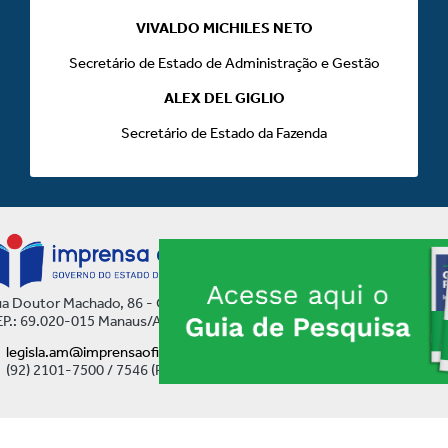
VIVALDO MICHILES NETO
Secretário de Estado de Administração e Gestão
ALEX DEL GIGLIO
Secretário de Estado da Fazenda
a Doutor Machado, 86 - Centro
P.: 69.020-015 Manaus/AM
legisla.am@imprensaoficial.am.gov.br
(92) 2101-7500 / 7546 (Ramal)