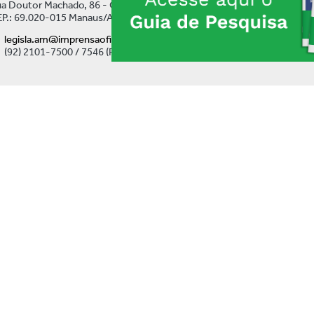
a Doutor Machado, 86 - Centro
P.: 69.020-015 Manaus/AM
legisla.am@imprensaoficial.am.gov.br
(92) 2101-7500 / 7546 (Ramal)