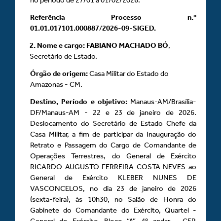
Referência Processo n.º
01.01.017101.000887
/
2026
-
09
-
SIGED.
2.
Nome e cargo:
FABIANO MACHADO BÓ
,
Secretário de Estado.
Órgão de origem:
Casa Militar do Estado do
Amazonas - CM.
Destino, Período e objetivo:
Manaus-AM/Brasília-
DF/Manaus-AM - 22 e 23 de janeiro de 2026.
Deslocamento do Secretário de Estado Chefe da
Casa Militar, a fim de participar da Inauguração do
Retrato e Passagem do Cargo de Comandante de
Operações Terrestres, do General de Exército
RICARDO AUGUSTO FERREIRA COSTA NEVES ao
General de Exército KLEBER NUNES DE
VASCONCELOS, no dia 23 de janeiro de 2026
(sexta-feira), às 10h30, no Salão de Honra do
Gabinete do Comandante do Exército, Quartel -
General do Exército, Bloco “A”, 4º andar - CEP.