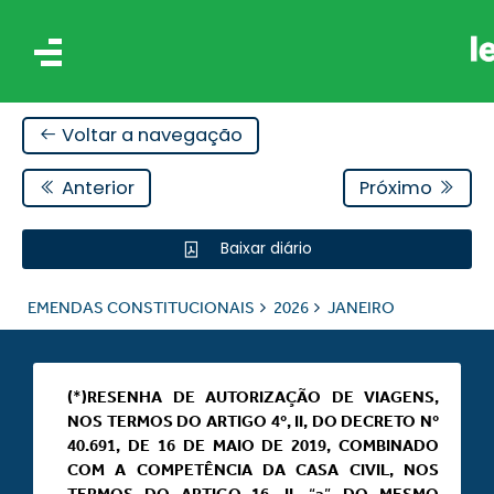
Voltar a navegação
Anterior
Próximo
Baixar diário
AIS
EMENDAS CONSTITUCIONAIS
2026
JANEIRO
ES
(
*
)RESENHA DE AUTORIZAÇÃO DE VIAGENS,
NOS TERMOS DO ARTIGO 4º, II, DO DECRETO Nº
40.691, DE 16 DE MAIO DE 2019, COMBINADO
COM A COMPETÊNCIA DA CASA CIVIL, NOS
TERMOS DO ARTIGO 16, II,
“
a
”,
DO MESMO