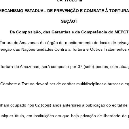
MECANISMO ESTADUAL DE PREVENÇÃO E COMBATE À TORTURA
SEÇÃO I
Da Composição, das Garantias e da Competência do MEPCT
rtura do Amazonas é o órgão de monitoramento de locais de privaç
Convenção das Nações unidades Contra a Tortura e Outros Tratament
tura do Amazonas, será composto por 07 (sete) peritos, com atuaçã
bate à Tortura deverá ser de caráter multidisciplinar e buscar o equ
nham ocupado nos 02 (dois) anos anteriores à publicação do edital de
alquer título, em instituições em que haja privação de liberdade de