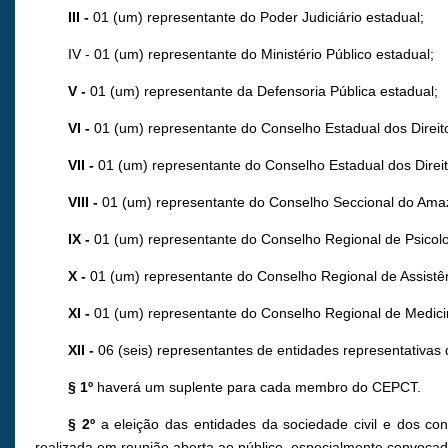
III -
01 (um) representante do Poder Judiciário estadual;
IV - 01 (um) representante do Ministério Público estadual;
V -
01 (um) representante da Defensoria Pública estadual;
VI -
01 (um) representante do Conselho Estadual dos Direi
VII -
01 (um) representante do Conselho Estadual dos Direi
VIII -
01 (um) representante do Conselho Seccional do Ama
IX -
01 (um) representante do Conselho Regional de Psicol
X -
01 (um) representante do Conselho Regional de Assistê
XI -
01 (um) representante do Conselho Regional de Medic
XII -
06 (seis) representantes de entidades representativas
§ 1º
haverá um suplente para cada membro do CEPCT.
§ 2º
a eleição das entidades da sociedade civil e dos con
realizada em reunião aberta ao público, especialmente convocad