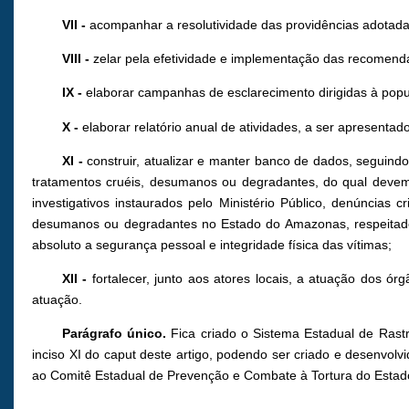
VII -
acompanhar a resolutividade das providências adotada
VIII -
zelar pela efetividade e implementação das recomen
IX -
elaborar campanhas de esclarecimento dirigidas à popu
X -
elaborar relatório anual de atividades, a ser apresenta
XI -
construir, atualizar e manter banco de dados, seguind
tratamentos cruéis, desumanos ou degradantes, do qual devem c
investigativos instaurados pelo Ministério Público, denúncias 
desumanos ou degradantes no Estado do Amazonas, respeitado o
absoluto a segurança pessoal e integridade física das vítimas;
XII -
fortalecer, junto aos atores locais, a atuação dos ór
atuação.
Parágrafo único.
Fica criado o Sistema Estadual de Rastr
inciso XI do caput deste artigo, podendo ser criado e desenvo
ao Comitê Estadual de Prevenção e Combate à Tortura do Esta