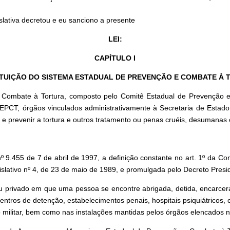
slativa decretou e eu sanciono a presente
LEI:
CAPÍTULO I
ITUIÇÃO DO SISTEMA ESTADUAL DE PREVENÇÃO E COMBATE À
 e Combate à Tortura, composto pelo Comitê Estadual de Prevençã
CT, órgãos vinculados administrativamente à Secretaria de Estado
ar e prevenir a tortura e outros tratamento ou penas cruéis, desumanas
nº 9.455 de 7 de abril de 1997, a definição constante no art. 1º da 
tivo nº 4, de 23 de maio de 1989, e promulgada pelo Decreto Preside
 ou privado em que uma pessoa se encontre abrigada, detida, encarce
ntros de detenção, estabelecimentos penais, hospitais psiquiátricos, 
o militar, bem como nas instalações mantidas pelos órgãos elencados no