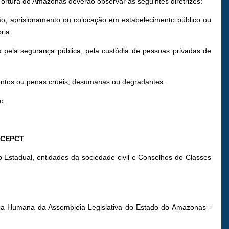
tura do Amazonas deverão observar as seguintes diretrizes:
ão, aprisionamento ou colocação em estabelecimento público ou
ria.
s pela segurança pública, pela custódia de pessoas privadas de
entos ou penas cruéis, desumanas ou degradantes.
o.
 CEPCT
stadual, entidades da sociedade civil e Conselhos de Classes
soa Humana da Assembleia Legislativa do Estado do Amazonas -