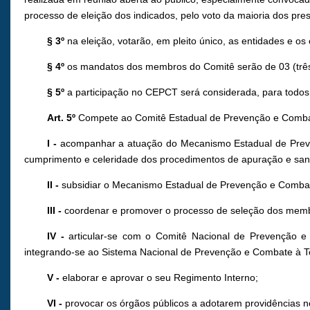
processo de eleição dos indicados, pelo voto da maioria dos pre
§ 3º
na eleição, votarão, em pleito único, as entidades e o
§ 4º
os mandatos dos membros do Comitê serão de 03 (três
§ 5º
a participação no CEPCT será considerada, para todos 
Art. 5º
Compete ao Comitê Estadual de Prevenção e Comba
I -
acompanhar a atuação do Mecanismo Estadual de Preve
cumprimento e celeridade dos procedimentos de apuração e sanção
II -
subsidiar o Mecanismo Estadual de Prevenção e Combat
III -
coordenar e promover o processo de seleção dos mem
IV -
articular-se com o Comitê Nacional de Prevenção e Co
integrando-se ao Sistema Nacional de Prevenção e Combate à Tort
V -
elaborar e aprovar o seu Regimento Interno;
VI -
provocar os órgãos públicos a adotarem providências no