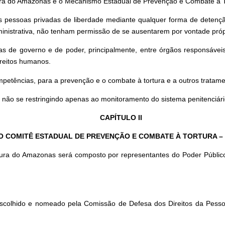
a do Amazonas e o Mecanismo Estadual de Prevenção e Combate à Tor
das pessoas privadas de liberdade mediante qualquer forma de detenç
dministrativa, não tenham permissão de se ausentarem por vontade próp
as de governo e de poder, principalmente, entre órgãos responsávei
ireitos humanos.
etências, para a prevenção e o combate à tortura e a outros tratam
 não se restringindo apenas ao monitoramento do sistema penitenciári
CAPÍTULO II
O COMITÊ ESTADUAL DE PREVENÇÃO E COMBATE À TORTURA –
a do Amazonas será composto por representantes do Poder Público E
 escolhido e nomeado pela Comissão de Defesa dos Direitos da Pes