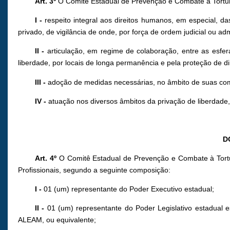
Art. 3º
O Comitê Estadual de Prevenção e Combate à Tortur
I -
respeito integral aos direitos humanos, em especial, 
privado, de vigilância de onde, por força de ordem judicial ou a
II -
articulação, em regime de colaboração, entre as esfer
liberdade, por locais de longa permanência e pela proteção de d
III -
adoção de medidas necessárias, no âmbito de suas comp
IV -
atuação nos diversos âmbitos da privação de liberdade,
D
Art. 4º
O Comitê Estadual de Prevenção e Combate à Tortur
Profissionais, segundo a seguinte composição:
I -
01 (um) representante do Poder Executivo estadual;
II -
01 (um) representante do Poder Legislativo estadual
ALEAM, ou equivalente;