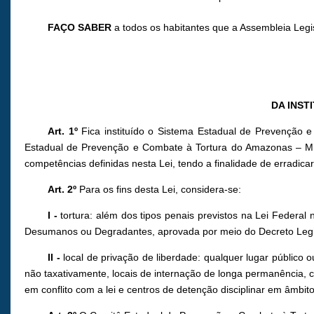
FAÇO SABER
a todos os habitantes que a Assembleia Legi
DA INST
Art. 1º
Fica instituído o Sistema Estadual de Prevenção
Estadual de Prevenção e Combate à Tortura do Amazonas – MEP
competências definidas nesta Lei, tendo a finalidade de erradic
Art. 2º
Para os fins desta Lei, considera-se:
I -
tortura: além dos tipos penais previstos na Lei Federal 
Desumanos ou Degradantes, aprovada por meio do Decreto Legisla
II -
local de privação de liberdade: qualquer lugar público
não taxativamente, locais de internação de longa permanência, ce
em conflito com a lei e centros de detenção disciplinar em âmbit