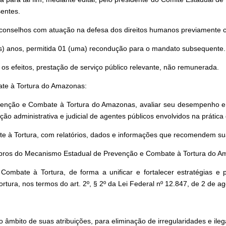
sentes.
s conselhos com atuação na defesa dos direitos humanos previamente c
) anos, permitida 01 (uma) recondução para o mandato subsequente.
os efeitos, prestação de serviço público relevante, não remunerada.
te à Tortura do Amazonas:
nção e Combate à Tortura do Amazonas, avaliar seu desempenho e c
 administrativa e judicial de agentes públicos envolvidos na prática 
e à Tortura, com relatórios, dados e informações que recomendem su
bros do Mecanismo Estadual de Prevenção e Combate à Tortura do A
mbate à Tortura, de forma a unificar e fortalecer estratégias e po
ura, nos termos do art. 2º, § 2º da Lei Federal nº 12.847, de 2 de a
 âmbito de suas atribuições, para eliminação de irregularidades e il