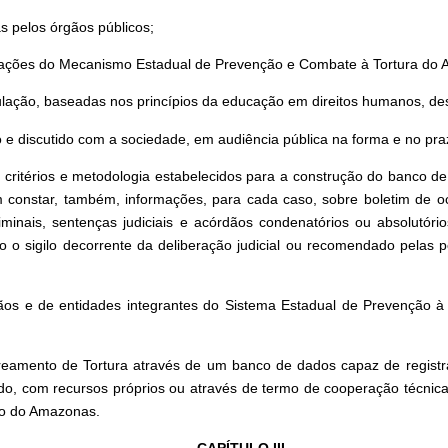
s pelos órgãos públicos;
dações do Mecanismo Estadual de Prevenção e Combate à Tortura do 
lação, baseadas nos princípios da educação em direitos humanos, des
do e discutido com a sociedade, em audiência pública na forma e no pr
o critérios e metodologia estabelecidos para a construção do banco d
onstar, também, informações, para cada caso, sobre boletim de ocorr
criminais, sentenças judiciais e acórdãos condenatórios ou absolutóri
 sigilo decorrente da deliberação judicial ou recomendado pelas pec
gãos e de entidades integrantes do Sistema Estadual de Prevenção à T
eamento de Tortura através de um banco de dados capaz de registrar
lvido, com recursos próprios ou através de termo de cooperação técni
do do Amazonas.
CAPÍTULO III