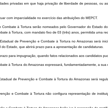
ades privadas em que haja privação de liberdade de pessoas, ou as 
tuar com imparcialidade no exercício das atribuições do MEPCT.
 Combate à Tortura serão nomeados pelo Governador do Estado do
bate à Tortura, com mandato fixo de 03 (três) anos, permitida uma r
stadual de Prevenção e Combate à Tortura no Amazonas será inic
al do Estado, que abrirá prazo para a apresentação de candidaturas.
o prazo para impugnação, quando fatos relacionados aos candidatos p
te à Tortura do Amazonas expressará, fundamentadamente, a sua esc
tadual de Prevenção e Combate à Tortura do Amazonas será regula
enção e Combate à Tortura não configura representação de institu