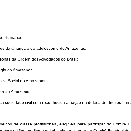
tos Humanos;
tos da Criança e do adolescente do Amazonas;
zonas da Ordem dos Advogados do Brasil;
ogia do Amazonas;
ncia Social do Amazonas;
ina do Amazonas;
 da sociedade civil com reconhecida atuação na defesa de direitos hu
selhos de classe profissionais, elegíveis para participar do Comit
a para tal fim, mediante edital, pelo presidente do Comitê Estadual