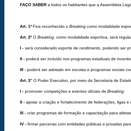
FAÇO SABER
a todos os habitantes que a Assembleia Legi
Art. 1º
Fica reconhecido o
Breaking
como modalidade esporti
Art. 2º
O
Breaking
, como modalidade esportiva, será regul
I -
será considerado esporte de rendimento, podendo ser pr
II -
poderá ser incluído nos programas estaduais de incentiv
III -
poderá ser adotado em escolas e programas sociais com
Art. 3°
O Poder Executivo, por meio da Secretaria de Estad
I -
promover competições e eventos oficiais de
Breaking
;
II -
apoiar a criação e fortalecimento de federações, ligas e
III -
criar programas de formação e capacitação para atletas
IV -
firmar parcerias com entidades públicas e privadas par