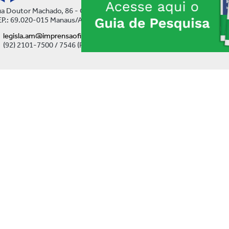
a Doutor Machado, 86 - Centro
P.: 69.020-015 Manaus/AM
legisla.am@imprensaoficial.am.gov.br
(92) 2101-7500 / 7546 (Ramal)