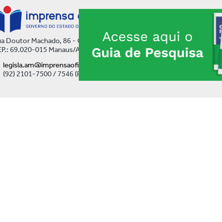
a Doutor Machado, 86 - Centro
P.: 69.020-015 Manaus/AM
legisla.am@imprensaoficial.am.gov.br
(92) 2101-7500 / 7546 (Ramal)