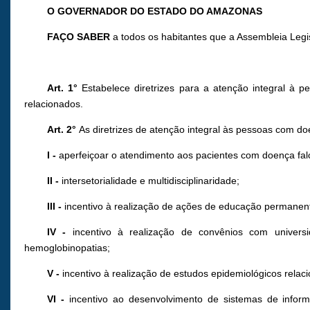
O GOVERNADOR DO ESTADO DO AMAZONAS
FAÇO SABER
a todos os habitantes que a Assembleia Legi
Art. 1°
Estabelece diretrizes para a atenção integral à
relacionados.
Art. 2°
As diretrizes de atenção integral às pessoas com do
I -
aperfeiçoar o atendimento aos pacientes com doença falc
II -
intersetorialidade e multidisciplinaridade;
III -
incentivo à realização de ações de educação permanent
IV -
incentivo à realização de convênios com universi
hemoglobinopatias;
V -
incentivo à realização de estudos epidemiológicos relac
VI -
incentivo ao desenvolvimento de sistemas de infor