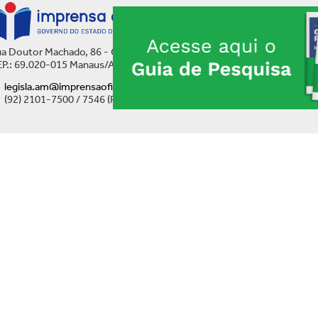
a Doutor Machado, 86 - Centro
P.: 69.020-015 Manaus/AM
legisla.am@imprensaoficial.am.gov.br
(92) 2101-7500 / 7546 (Ramal)