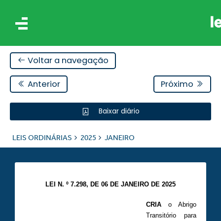
Voltar a navegação
Anterior
Próximo
Baixar diário
IS
LEIS ORDINÁRIAS
2025
JANEIRO
ES
LEI N. º 7.298, DE 06 DE JANEIRO DE 2025
CRIA
o Abrigo
Transitório para