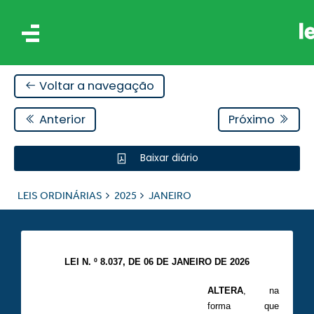
Voltar a navegação
Anterior
Próximo
Baixar diário
IS
LEIS ORDINÁRIAS
2025
JANEIRO
ES
LEI N. º 8.037, DE 06 DE JANEIRO DE 2026
ALTERA
, na
forma que