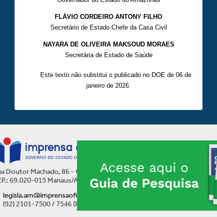
FLÁVIO CORDEIRO ANTONY FILHO
Secretário de Estado Chefe da Casa Civil
NAYARA DE OLIVEIRA MAKSOUD MORAES
Secretária de Estado de Saúde
Este texto não substitui o publicado no DOE de 06 de
janeiro de 2026.
a Doutor Machado, 86 - Centro
P.: 69.020-015 Manaus/AM
legisla.am@imprensaoficial.am.gov.br
(92) 2101-7500 / 7546 (Ramal)