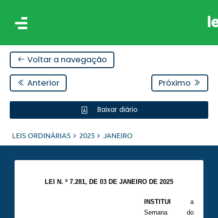
Voltar a navegação
Anterior
Próximo
Baixar diário
IS
LEIS ORDINÁRIAS
2025
JANEIRO
ES
LEI N. º 7.281, DE 03 DE JANEIRO DE 2025
INSTITUI
a
Semana do