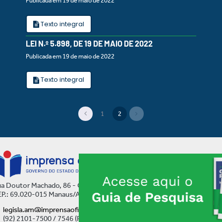
Publicada em 19 de maio de 2022
Texto integral
LEI N.º 5.898, DE 19 DE MAIO DE 2022
Publicada em 19 de maio de 2022
Texto integral
1
2
(current)
a Doutor Machado, 86 - Centro
P.: 69.020-015 Manaus/AM
legisla.am@imprensaoficial.am.gov.br
(92) 2101-7500 / 7546 (Ramal)