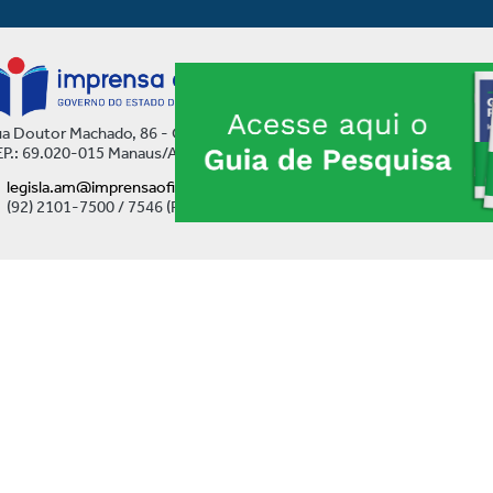
a Doutor Machado, 86 - Centro
P.: 69.020-015 Manaus/AM
legisla.am@imprensaoficial.am.gov.br
(92) 2101-7500 / 7546 (Ramal)