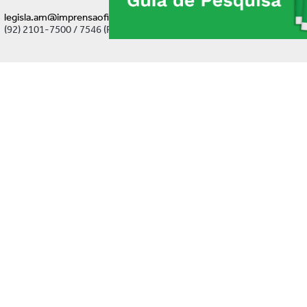
legisla.am@imprensaoficial.am.gov.br
(92) 2101-7500 / 7546 (Ramal)