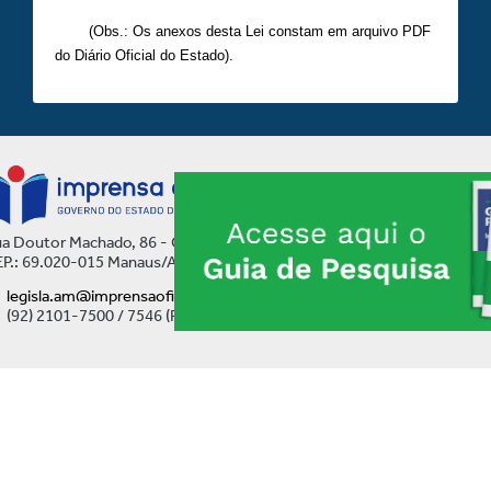
(Obs.: Os anexos desta Lei constam em arquivo PDF
do Diário Oficial do Estado).
a Doutor Machado, 86 - Centro
P.: 69.020-015 Manaus/AM
legisla.am@imprensaoficial.am.gov.br
(92) 2101-7500 / 7546 (Ramal)