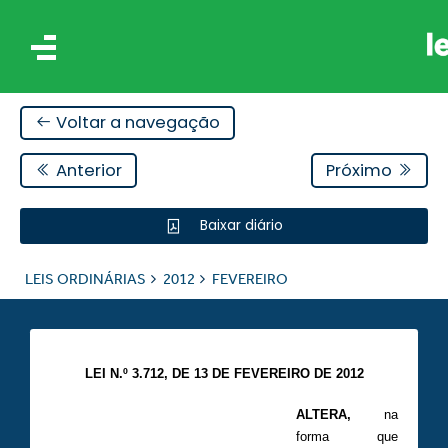
Voltar a navegação
Anterior
Próximo
Baixar diário
IS
LEIS ORDINÁRIAS
2012
FEVEREIRO
ES
LEI N.º 3.712, DE 13 DE FEVEREIRO DE 2012
ALTERA,
na
forma que