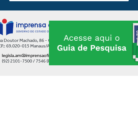
a Doutor Machado, 86 - Centro
P.: 69.020-015 Manaus/AM
legisla.am@imprensaoficial.am.gov.br
(92) 2101-7500 / 7546 (Ramal)