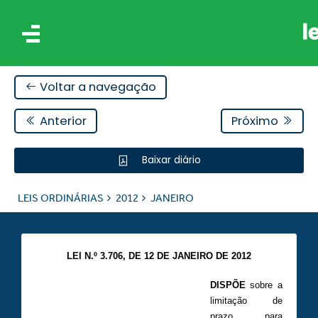
Voltar a navegação
Anterior
Próximo
Baixar diário
IS
LEIS ORDINÁRIAS
2012
JANEIRO
ES
LEI N.º 3.706, DE 12 DE JANEIRO DE 2012
DISPÕE
sobre a
limitação de
prazo para