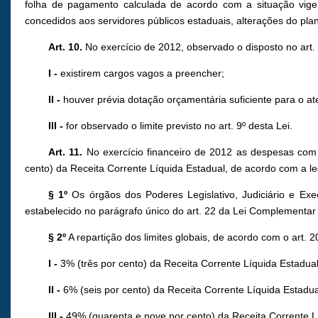
folha de pagamento calculada de acordo com a situação vigen
concedidos aos servidores públicos estaduais, alterações do pl
Art. 10.
No exercício de 2012, observado o disposto no art. 
I -
existirem cargos vagos a preencher;
II -
houver prévia dotação orçamentária suficiente para o a
III -
for observado o limite previsto no art. 9º desta Lei.
Art. 11.
No exercício financeiro de 2012 as despesas com 
cento) da Receita Corrente Líquida Estadual, de acordo com a le
§ 1º
Os órgãos dos Poderes Legislativo, Judiciário e Exe
estabelecido no parágrafo único do art. 22 da Lei Complementar
§ 2º
A repartição dos limites globais, de acordo com o art. 
I
-
3% (três por cento) da Receita Corrente Líquida Estadual 
II
-
6% (seis por cento) da Receita Corrente Líquida Estadual
III -
49% (quarenta e nove por cento) da Receita Corrente L