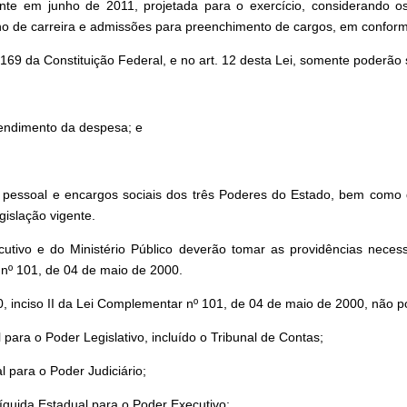
te em junho de 2011, projetada para o exercício, considerando os e
ano de carreira e admissões para preenchimento de cargos, em conformi
169 da Constituição Federal, e no art. 12 desta Lei, somente poderão 
tendimento da despesa; e
pessoal e encargos sociais dos três Poderes do Estado, bem como do
gislação vigente.
cutivo e do Ministério Público deverão tomar as providências nece
 nº 101, de 04 de maio de 2000.
20, inciso II da Lei Complementar nº 101, de 04 de maio de 2000, não 
para o Poder Legislativo, incluído o Tribunal de Contas;
 para o Poder Judiciário;
íquida Estadual para o Poder Executivo;