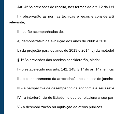
Art. 4º
As previsões de receita, nos termos do art. 12 da L
I
-
observarão as normas técnicas e legais e considerarão
relevante;
II
-
serão acompanhadas de:
a)
demonstrativo da evolução dos anos de 2008 a 2010;
b)
da projeção para os anos de 2013 e 2014; c) da metodolo
§ 1º
As previsões das receitas considerarão, ainda:
I -
o estabelecido nos arts. 142, 145, § 1° do art.147, e inci
II -
o comportamento da arrecadação nos meses de janeiro 
III -
a perspectiva de desempenho da economia e seus refle
IV -
a interferência do Estado no que se relaciona a sua pa
V -
a desmobilização ou aquisição de ativos públicos.