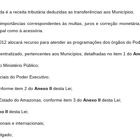
uida é a receita tributária deduzidas as transferências aos Municípios.
 importâncias correspondentes às multas, juros e correção monetária
ipal como à acessória.
2012 alocará recurso para atender as programações dos órgãos do Pod
centralizado, pertencentes aos Municípios, detalhadas no item 1 do
Ane
 Ministério Público;
iais do Poder Executivo;
nforme item 2 do
Anexo II
desta Lei;
Estado do Amazonas, conforme item 3 do
Anexo II
desta Lei;
o II
desta Lei;
nais e internacionais;
ulgado;