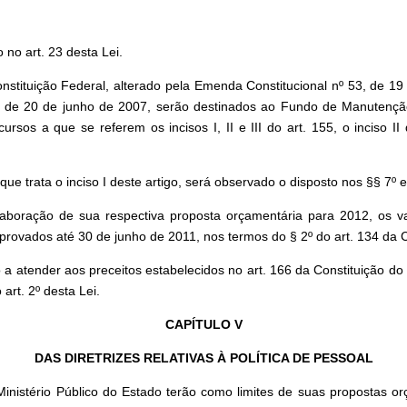
no art. 23 desta Lei.
stituição Federal, alterado pela Emenda Constitucional nº 53, de 19 d
, de 20 de junho de 2007, serão destinados ao Fundo de Manutençã
sos a que se referem os incisos I, II e III do art. 155, o inciso II d
e trata o inciso I deste artigo, será observado o disposto nos §§ 7º e
aboração de sua respectiva proposta orçamentária para 2012, os v
provados até 30 de junho de 2011, nos termos do § 2º do art. 134 da C
atender aos preceitos estabelecidos no art. 166 da Constituição do Es
art. 2º desta Lei.
CAPÍTULO V
DAS DIRETRIZES RELATIVAS À POLÍTICA DE PESSOAL
 Ministério Público do Estado terão como limites de suas propostas 