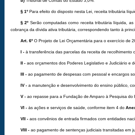
b)
Tribunal de Contas do Estado 3,0%.
§ 1º
Para efeito do disposto nesta Lei, receita tributária líq
§ 2º
Serão computadas como receita tributária líquida, as
cobrança da dívida ativa tributária, correspondendo tanto à princ
Art. 6º
O Projeto de Lei Orçamentária para o exercício de 
I -
à transferência das parcelas da receita de recolhimento 
II -
aos orçamentos dos Poderes Legislativo e Judiciário e do
III -
ao pagamento de despesas com pessoal e encargos soc
IV -
a manutenção e desenvolvimento do ensino público, co
V -
ao repasse para a Fundação de Amparo à Pesquisa do 
VI -
às ações e serviços de saúde, conforme item 4 do
Anex
VII -
aos convênios de entrada firmados com entidades nacio
VIII -
ao pagamento de sentenças judiciais transitadas em j