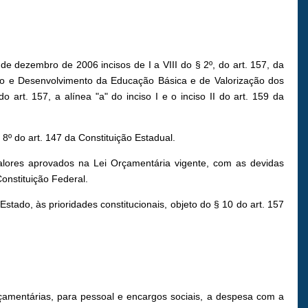
e dezembro de 2006 incisos de I a VIII do § 2º, do art. 157, da
o e Desenvolvimento da Educação Básica e de Valorização dos
o art. 157, a alínea "a" do inciso I e o inciso II do art. 159 da
 8º do art. 147 da Constituição Estadual.
alores aprovados na Lei Orçamentária vigente, com as devidas
onstituição Federal.
tado, às prioridades constitucionais, objeto do § 10 do art. 157
orçamentárias, para pessoal e encargos sociais, a despesa com a