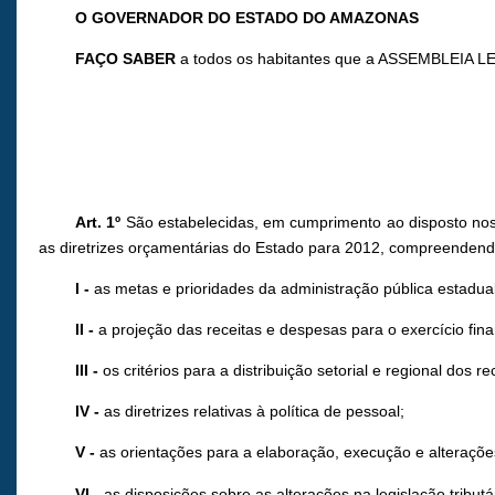
O GOVERNADOR DO ESTADO DO AMAZONAS
FAÇO SABER
a todos os habitantes que a ASSEMBLEIA LE
Art. 1º
São estabelecidas, em cumprimento ao disposto nos i
as diretrizes orçamentárias do Estado para 2012, compreendend
I
-
as metas e prioridades da administração pública estadual
II -
a projeção das receitas e despesas para o exercício fin
III
-
os critérios para a distribuição setorial e regional dos
IV -
as diretrizes relativas à política de pessoal;
V
-
as orientações para a elaboração, execução e alteraçõe
VI
-
as disposições sobre as alterações na legislação tributá