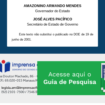
AMAZONINO ARMANDO MENDES
Governador do Estado
JOSÉ ALVES PACÍFICO
Secretário de Estado de Governo
Este texto não substitui o publicado no DOE de 19 de
junho de 2001.
a Doutor Machado, 86 - Centro
P.: 69.020-015 Manaus/AM
legisla.am@imprensaoficial.am.gov.br
(92) 2101-7500 / 7546 (Ramal)