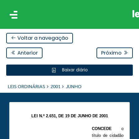
Voltar a navegação
Anterior
Próximo
Baixar diário
IS
LEIS ORDINÁRIAS
2001
JUNHO
ES
LEI N.º 2.651, DE 19 DE JUNHO DE 2001
CONCEDE
o
título de cidadão